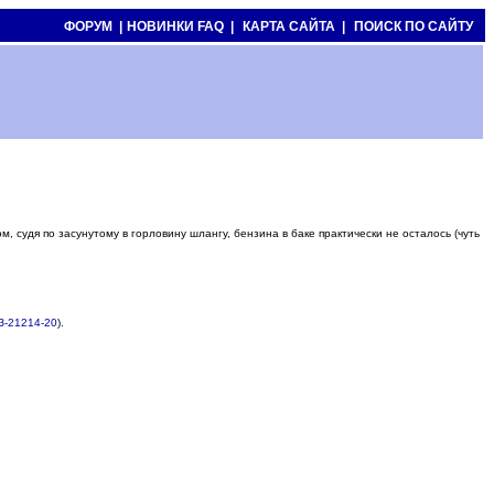
ФОРУМ |
НОВИНКИ FAQ |
КАРТА САЙТА |
ПОИСК ПО САЙТУ
м, судя по засунутому в горловину шлангу, бензина в баке практически не осталось (чуть
З-21214-20
).