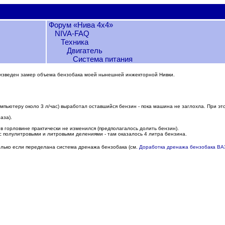
Форум «Нива 4х4»
NIVA-FAQ
Техника
Двигатель
Система питания
произведен замер объема бензобака моей нынешней инжекторной Нивки.
омпьютеру около 3 л/час) выработал оставшийся бензин - пока машина не заглохла. При это
аза).
в горловине практически не изменился (предполагалось долить бензин).
и с полулитровыми и литровыми делениями - там оказалось 4 литра бензина.
только если переделана система дренажа бензобака (см.
Доработка дренажа бензобака ВА