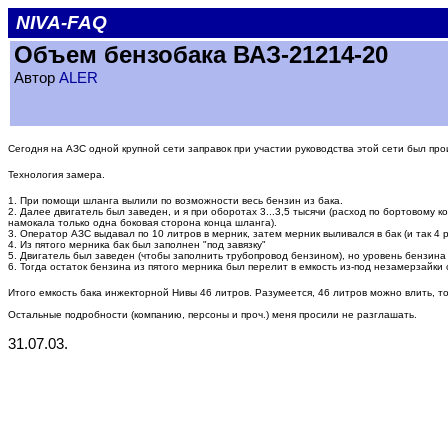
NIVA-FAQ
Объем бензобака ВАЗ-21214-20
Автор
ALER
Сегодня на АЗС одной крупной сети заправок при участии руководства этой сети был 
Технология замера.
1. При помощи шланга вылили по возможности весь бензин из бака.
2. Далее двигатель был заведен, и я при оборотах 3...3,5 тысячи (расход по бортовому к
намокала только одна боковая сторона конца шланга).
3. Оператор АЗС выдавал по 10 литров в мерник, затем мерник выливался в бак (и так 4 р
4. Из пятого мерника бак был заполнен "под завязку"
5. Двигатель был заведен (чтобы заполнить трубопровод бензином), но уровень бензина 
6. Тогда остаток бензина из пятого мерника был перелит в емкость из-под незамерзайк
Итого емкость бака инжекторной Нивы 46 литров. Разумеется, 46 литров можно влить, 
Остальные подробности (компанию, персоны и проч.) меня просили не разглашать.
31.07.03.