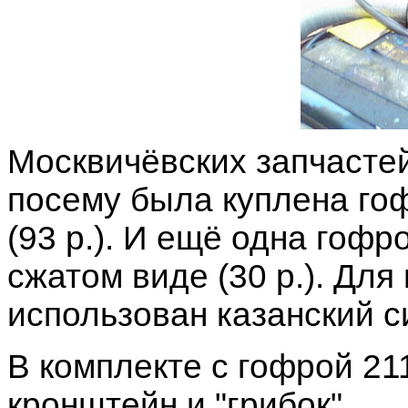
Москвичёвских запчастей 
посему была куплена гоф
(93 р.). И ещё одна гофр
сжатом виде (30 р.). Дл
использован казанский си
В комплекте с гофрой 21
кронштейн и "грибок".