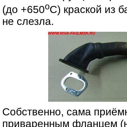
о
(до +650
С) краской из б
не слезла.
Собственно, сама приём
приваренным фланцем (н