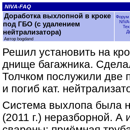
NIVA-FAQ
Доработка выхлопной в кроке
Форум 
NIVA
под ГБО (с удалением
Тех
нейтрализатора)
Д
Автор bogdand
Решил установить на кро
днище багажника. Сдела
Толчком послужили две 
и погиб кат. нейтрализат
Система выхлопа была н
(2011 г.) неразборной. А
сварены: приёмная труба