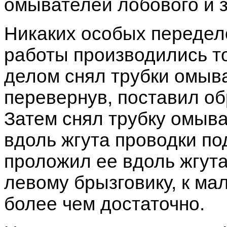
омывателей лобового и з
Никаких особых передело
работы производились т
делом снял трубки омыва
перевернув, поставил об
Затем снял трубку омыва
вдоль жгута проводки по
проложил ее вдоль жгута
левому брызговику, к ма
более чем достаточно.