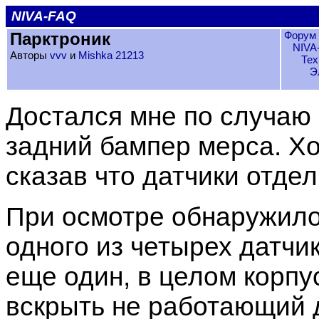
NIVA-FAQ
Парктроник
Форум 
NIVA
Авторы
vvv
и
Mishka 21213
Тех
Э
Достался мне по случаю 
задний бампер мерса. Хо
сказав что датчики отдел
При осмотре обнаружило
одного из четырех датчик
еще один, в целом корпу
вскрыть не работающий д