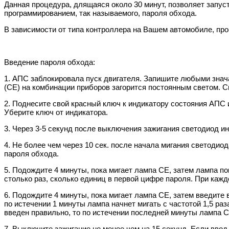
Данная процедура, длящаяся около 30 минут, позволяет запуст
программированием, так называемого, пароля обхода.
В зависимости от типа контроллера на Вашем автомобиле, пр
Введение пароля обхода:
1. АПС заблокировала пуск двигателя. Запишите любыми знач
(СЕ) на комбинации приборов загорится постоянным светом. Св
2. Поднесите свой красный ключ к индикатору состояния АПС и
Уберите ключ от индикатора.
3. Через 3-5 секунд после выключения зажигания светодиод ин
4. Не более чем через 10 сек. после начала мигания светодиод
пароля обхода.
5. Подождите 4 минуты, пока мигает лампа СЕ, затем лампа по
столько раз, сколько единиц в первой цифре пароля. При кажд
6. Подождите 4 минуты, пока мигает лампа СЕ, затем введите
по истечении 1 минуты лампа начнет мигать с частотой 1,5 ра
введен правильно, то по истечении последней минуты лампа 
7. Выключите зажигание не менее чем на 15 секунд. Если ввод