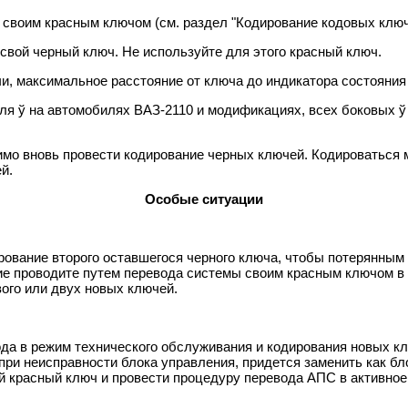
своим красным ключом (см. раздел "Кодирование кодовых ключ
 свой черный ключ. Не используйте для этого красный ключ.
и, максимальное расстояние от ключа до индикатора состояния
ля ў на автомобилях ВАЗ-2110 и модификациях, всех боковых ў 
мо вновь провести кодирование черных ключей. Кодироваться м
й.
Особые ситуации
рование второго оставшегося черного ключа, чтобы потерянным
ние проводите путем перевода системы своим красным ключом в
вого или двух новых ключей.
ода в режим технического обслуживания и кодирования новых к
ри неисправности блока управления, придется заменить как бл
 красный ключ и провести процедуру перевода АПС в активное 