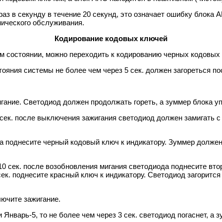
раз в секунду в течение 20 секунд, это означает ошибку блока
нического обслуживания.
Кодирование кодовых ключей
ом состоянии, можно переходить к кодированию черных кодовых
тояния системы не более чем через 5 сек. должен загореться п
гание. Светодиод должен продолжать гореть, а зуммер блока уп
сек. после выключения зажигания светодиод должен замигать с ч
ода поднесите черный кодовый ключ к индикатору. Зуммер долже
0 сек. после возобновления мигания светодиода поднесите втор
ек. поднесите красный ключ к индикатору. Светодиод загорится
лючите зажигание.
нварь-5, то не более чем через 3 сек. светодиод погаснет, а з