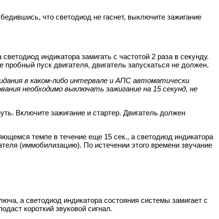
Убедившись, что светодиод не гаснет, выключите зажигание
светодиод индикатора замигать с частотой 2 раза в секунду.
те пробный пуск двигателя, двигатель запускаться не должен.
жидания в каком-либо интервале и АПС автоматически
вания необходимо выключать зажигание на 15 секунд, не
нуть. Включите зажигание и стартер. Двигатель должен
яющемся темпе в течение еще 15 сек., а светодиод индикатора
ателя (иммобилизацию). По истечении этого времени звучание
люча, а светодиод индикатора состояния системы замигает с
одаст короткий звуковой сигнал.