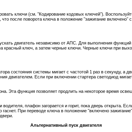
ровать ключи (см. "Кодирование кодовых ключей"). Воспользу
, что после поворота ключа в положение "зажигание включено" с
пускать двигатель независимо от АПС. Для выполнения функци
ла красный ключ, а затем черные ключи. Черные ключи при вых
ора состояния системы мигает с частотой 1 раз в секунду, а дв
я двигателем. Если при включении стартера светодиод мигает 1-
на. Эта функция позволяет продлить на некоторое время освеще
одителя, плафон загорается и горит, пока дверь открыта. Есл
но гаснет. При переводе ключа в положение "включено зажигани
двери.
Альтернативный пуск двигателя