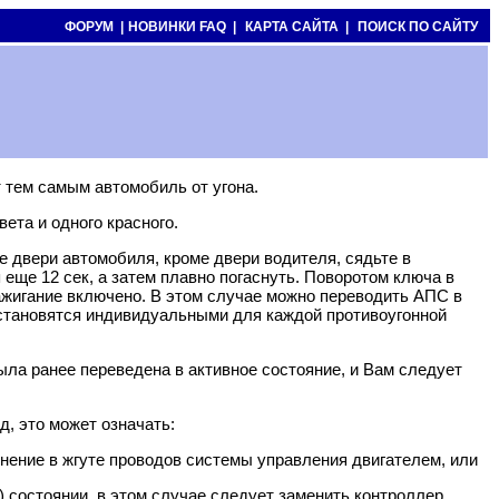
ФОРУМ |
НОВИНКИ FAQ |
КАРТА САЙТА |
ПОИСК ПО САЙТУ
 тем самым автомобиль от угона.
ета и одного красного.
е двери автомобиля, кроме двери водителя, сядьте в
еще 12 сек, а затем плавно погаснуть. Поворотом ключа в
зажигание включено. В этом случае можно переводить АПС в
о становятся индивидуальными для каждой противоугонной
ыла ранее переведена в активное состояние, и Вам следует
д, это может означать:
нение в жгуте проводов системы управления двигателем, или
 состоянии, в этом случае следует заменить контроллер.