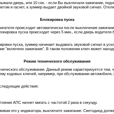
крывали дверь, или 10 сек. - если Вы выключали зажигание, по
етом и гаснет, а зуммер выдает двойной звуковой сигнал. Откл
Блокировка пуска
игателя происходит автоматически после выключения зажигания
локировка пуска происходит через 5 мин., если дверь водителя 
окировки пуска, зуммер начинает выдавать звуковой сигнал в у
ие "включено зажигание". В таком положении ключ может находи
Режим технического обслуживания
нического обслуживания. Данный режим характеризуется тем, ч
ему кодовых ключей, например, при обслуживании автомобиля, 
 следующие действия:
ояния АПС начнет мигать с частотой 2 раза в секунду.
живая его у индикатора, выключите зажигание. Светодиод должен