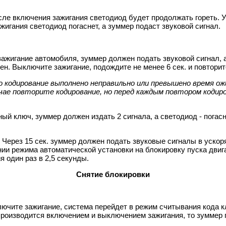
осле включения зажигания светодиод будет продолжать гореть. 
жигания светодиод погаснет, а зуммер подаст звуковой сигнал.
ажигание автомобиля, зуммер должен подать звуковой сигнал, а 
жен. Выключите зажигание, подождите не менее 6 сек. и повтори
о кодирование выполнено неправильно или превышено время о
чае повторите кодирование, но перед каждым повтором кодиро
ый ключ, зуммер должен издать 2 сигнала, а светодиод - погас
. Через 15 сек. зуммер должен подать звуковые сигналы в ускор
нии режима автоматической установки на блокировку пуска двиг
 один раз в 2,5 секунды.
Снятие блокировки
ключите зажигание, система перейдет в режим считывания кода к
производится включением и выключением зажигания, то зуммер п