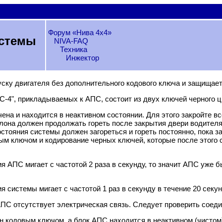
Форум «Нива 4х4»
истемы
NIVA-FAQ
Техника
Инжектор
ску двигателя без дополнительного кодового ключа и защищает
4", прикладываемых к АПС, состоит из двух ключей черного цв
ена и находится в неактивном состоянии. Для этого закройте вс
она должен продолжать гореть после закрытия двери водителя 
остояния системы должен загореться и гореть постоянно, пока 
овым ключом и кодирование черных ключей, которые после этог
 АПС мигает с частотой 2 раза в секунду, то значит АПС уже б
 системы мигает с частотой 1 раз в секунду в течение 20 секун
ПС отсутствует электрическая связь. Следует проверить соеди
н кодовым ключом, а блок АПС находится в неактивном (чистом)