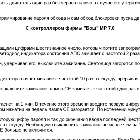
ить двигатель один раз без черного ключа в случае его утери и
ограммирование пароля обхода и сам обход блокировки пуска д
С контроллером фирмы "Бош" МР 7.0
ащими цифрами шестизначное число, которым хотите запрограм
етодиод индикатора состояния АПС замигает с частотой 2 раза 
, удерживая его, выключите зажигание. Светодиод загорится по
дикатора начнет мигание с частотой 10 раз в секунду, прерывая
а включите зажигание, лампа СЕ замигает с частотой один раз в
гаснет на 1 мин. В течение этого времени введите первую цифр
ом нажатии на педаль лампа СЕ загорается. По истечении минут
 вторую цифру пароля и так до окончания ввода последней шест
за в секунду. Необходимо выключить зажигание не менее чем на 
СЕ больше не включится.
 пароля не завершен до конца, то он не запоминается. Если Вы 