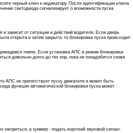
днесите черный ключ к индикатору. После идентификации ключа
ючение светодиода сигнализирует о возможности пуска
 и зависит от ситуации и действий водителя. Если дверь
была открыта и затем закрыта, то блокировка пуска происходит
скоряющемся темпе. Если установка АПС в режим блокировки
ться довольно долго до тех пор, пока не понадобится снова
то АПС не препятствует пуску двигателя и может быть
когда функция автоматической блокировки пуска может
 загореться, а зуммер - подать короткий звуковой сигнал.