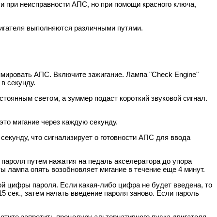
ли при неисправности АПС, но при помощи красного ключа,
вигателя выполняются различными путями.
мировать АПС. Включите зажигание. Лампа "Check Engine"
в секунду.
стоянным светом, а зуммер подаст короткий звуковой сигнал.
 это мигание через каждую секунду.
 секунду, что сигнализирует о готовности АПС для ввода
у пароля путем нажатия на педаль акселератора до упора
ы лампа опять возобновляет мигание в течение еще 4 минут.
ой цифры пароля. Если какая-либо цифра не будет введена, то
15 сек., затем начать введение пароля заново. Если пароль
хотите запретить процедуру альтернативного пуска двигателя,