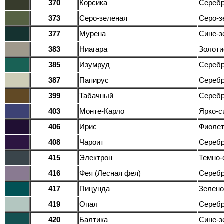
370
Корсика
Серебр
373
Серо-зеленая
Серо-з
377
Мурена
Сине-з
383
Ниагара
Золоти
385
Изумруд
Серебр
387
Папирус
Серебр
399
Табачный
Серебр
403
Монте-Карло
Ярко-с
406
Ирис
Фиоле
408
Чароит
Серебр
415
Электрон
Темно-
416
Фея (Лесная фея)
Серебр
417
Пицунда
Зелено
419
Опал
Серебр
420
Балтика
Сине-з