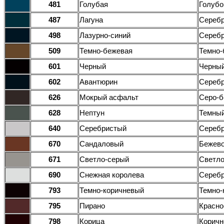
481
Голубая
Голубо
487
Лагуна
Серебр
498
Лазурно-синий
Серебр
509
Темно-бежевая
Темно
601
Черный
Черны
602
Авантюрин
Серебр
626
Мокрый асфальт
Серо-б
628
Нептун
Темный
640
Серебристый
Сереб
670
Сандаловый
Бежево
671
Светло-серый
Светло
690
Снежная королева
Серебр
793
Темно-коричневый
Темно-
795
Пирано
Красно
798
Корица
Корич