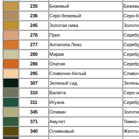
235
Бежевый
Бежев
236
Серо-бежевый
Серо-
245
Золотая нива
Золото
276
Приз
Серебр
277
Антилопа Люкс
Серебр
280
Мираж
Серебр
286
Опатия
Серебр
295
Сливочно-белый
Сливо
307
Зеленый сад
Зелен
310
Валюта
Серо-з
311
Игуана
Серебр
345
Оливин
Золоти
371
Амулет
Темно-
340
Оливковый
Желто