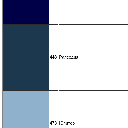
448
Рапсодия
473
Юпитер