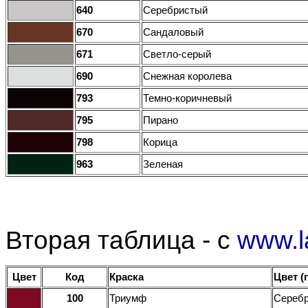
640
Серебристый
670
Сандаловый
671
Светло-серый
690
Снежная королева
793
Темно-коричневый
795
Пирано
798
Корица
963
Зеленая
Вторая таблица - с
www.l
Цвет
Код
Краска
Цвет (
100
Триумф
Серебр