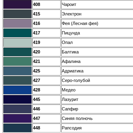
408
Чароит
415
Электрон
416
Фея (Лесная фея)
417
Пицунда
419
Опал
420
Балтика
421
Афалина
425
Адриатика
427
Серо-голубой
428
Медео
445
Лазурит
446
Сапфир
447
Синяя полночь
448
Рапсодия