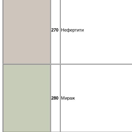
270
Нефертити
280
Мираж