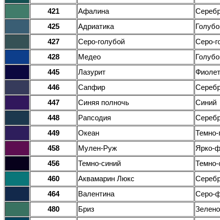
421
Афалина
Серебр
425
Адриатика
Голубо
427
Серо-голубой
Серо-г
428
Медео
Голубо
445
Лазурит
Фиолет
446
Сапфир
Серебр
447
Синяя полночь
Синий
448
Рапсодия
Серебр
449
Океан
Темно-
458
Мулен-Руж
Ярко-
456
Темно-синий
Темно-
460
Аквамарин Люкс
Серебр
464
Валентина
Серо-
480
Бриз
Зелено