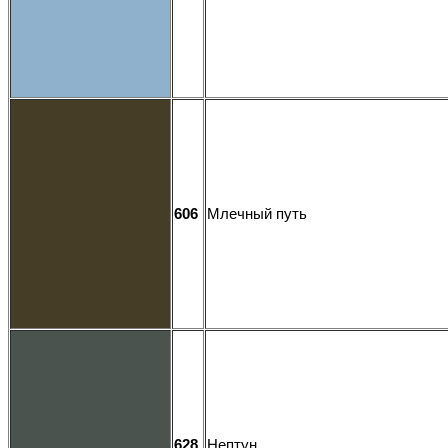
606
Млечный путь
628
Нептун