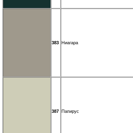
383
Ниагара
387
Папирус