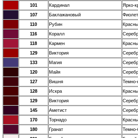
101
Кардинал
Ярко-к
107
Баклажановый
Фиоле
110
Рубин
Красн
116
Коралл
Серебр
118
Кармен
Красн
129
Виктория
Серебр
133
Магия
Серебр
120
Майя
Серебр
127
Вишня
Темно-
128
Искра
Красны
129
Виктория
Серебр
145
Аметист
Сереб
170
Торнадо
Красн
180
Гранат
Темно-