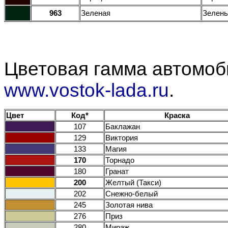
963
Зеленая
Зелен
Цветовая гамма автомоби
www.vostok-lada.ru
.
Цвет
Код*
Краска
107
Баклажан
129
Виктория
133
Магия
170
Торнадо
180
Гранат
200
Желтый (Такси)
202
Снежно-белый
245
Золотая нива
276
Приз
280
Мираж