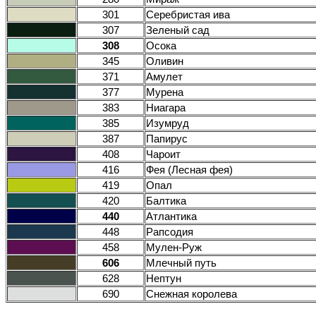
301
Серебристая ива
307
Зеленый сад
308
Осока
345
Оливин
371
Амулет
377
Мурена
383
Ниагара
385
Изумруд
387
Папирус
408
Чароит
416
Фея (Лесная фея)
419
Опал
420
Балтика
440
Атлантика
448
Рапсодия
458
Мулен-Руж
606
Млечный путь
628
Нептун
690
Снежная королева