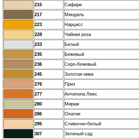
215
Сафари
217
Миндаль
223
Нарцисс
228
Чайная роза
233
Белый
235
Бежевый
236
Серо-бежевый
245
Золотая нива
276
Приз
277
Антилопа Люкс
280
Мираж
286
Опатия
295
Сливочно-белый
307
Зеленый сад