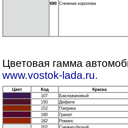
690
Снежная королева
Цветовая гамма автомоби
www.vostok-lada.ru
.
Цвет
Код
Краска
107
Баклажановый
150
Дефиле
152
Паприка
180
Гранат
182
Романс
202
Снежно-белый