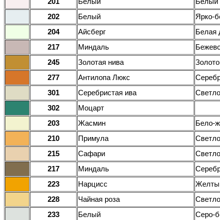
201
Белый
Белый
202
Белый
Ярко-
204
Айсберг
Белая 
217
Миндаль
Бежево
245
Золотая нива
Золото
277
Антилопа Люкс
Серебр
301
Серебристая ива
Светло
302
Моцарт
203
Жасмин
Бело-
210
Примула
Светл
215
Сафари
Светл
217
Миндаль
Серебр
223
Нарцисс
Желты
228
Чайная роза
Светл
233
Белый
Серо-