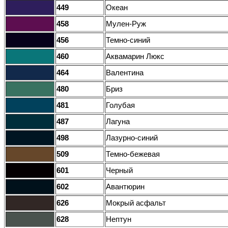
449
Океан
458
Мулен-Руж
456
Темно-синий
460
Аквамарин Люкс
464
Валентина
480
Бриз
481
Голубая
487
Лагуна
498
Лазурно-синий
509
Темно-бежевая
601
Черный
602
Авантюрин
626
Мокрый асфальт
628
Нептун