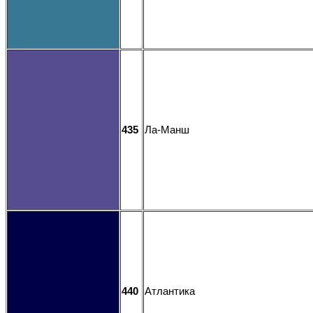
435
Ла-Манш
440
Атлантика