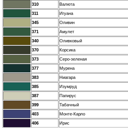
310
Валюта
311
Игуана
345
Оливин
371
Амулет
340
Оливковый
370
Корсика
373
Серо-зеленая
377
Мурена
383
Ниагара
385
Изумруд
387
Папирус
399
Табачный
403
Монте-Карло
406
Ирис