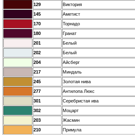
129
Виктория
145
Аметист
170
Торнадо
180
Гранат
201
Белый
202
Белый
204
Айсберг
217
Миндаль
245
Золотая нива
277
Антилопа Люкс
301
Серебристая ива
302
Моцарт
203
Жасмин
210
Примула