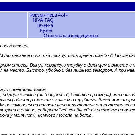
Форум «Нива 4х4»
NIVA-FAQ
Техника
Кузов
Отопитель и кондиционер
ьного сезона.
Мучительные попытки прикрутить кран в позе "зю". После па
рном отсеке. Вынул короткую трубку с фланцем и вместе с пе
л на место. Быстро, удобно и без лишнего геморроя. А при нав
кожух с вентилятором.
идущий к помпе (он "наружный", большего размера), маленьк
каем радиатор вместе с краном и трубками. Заменяем стары
удачно заменены на полоски пенополиуретана от туристическо
рана в салоне, собираем "усё как было": из инструмента: клю
юча у меня нет), немного тосола на долив.
лжается недолго, снять нужно только полку под бардачком и сам