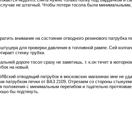
м случае не штатный. Чтобы потери тосола были минимальными,
атить внимание на состояние отводного резинового патрубка пе
а штуцера для проверки давления в топливной рампе. Сей колпач
тирает стенку трубки.
альней дороге тосол сразу не заметишь, т. к.он течет в мотор
убок на новый.
НИВский отводящий патрубок в московских магазинах мне не уда
 патрубком печки от ВАЗ 2109. Отрезаем со стороны стыкуемой 
ия положения с минимальным перегибом и тщательно протягива
рошо бы подтянуть.