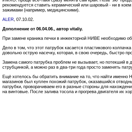
рекомендуется ставить керамический или шаровый - ни в кое
зажимами (например, медицинскими).
ALER
, 07.10.02.
Дополнение от 06.04.06., автор vitaliy.
При замене краника печки в инжекторной НИВЕ необходимо обр
Дело в том, что этот патрубок касается пластикового колпачк
довольно острую насечку, которая, в свою очередь, быстро про
Замена самого патрубка проблем не вызывает, но потекший в д
струбцинкой, а можно раз в два-три года просто заменять патр
Ещё хотелось бы обратить внимание на то, что найти именно 
магазинов был куплен похожий патрубок, оказавшийся отводным
патрубки, проворачиваем его в разные стороны для нахожден
на винтовые. После залива тосола и прогрева двигателя их хо