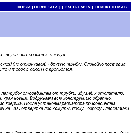
ФОРУМ |
НОВИНКИ FAQ |
КАРТА САЙТА |
ПОИСК ПО САЙТУ
ры неудачных попыток, плюнул.
чкой (не откручивая) - другую трубку. Спокойно поставил
ыке и тосол в салон не прольётся.
ий патрубок отсоединяем от трубки, идущей к отопителю.
й кран новым. Водружаем всю конструкцию обратно.
го коврика. После установки радиатора присоединяем
ч на "10", отвертка под хомуты, полку, "бороду", пассатижи
 кран. Заранее приготовить кран и две прокладки к нему. Кран