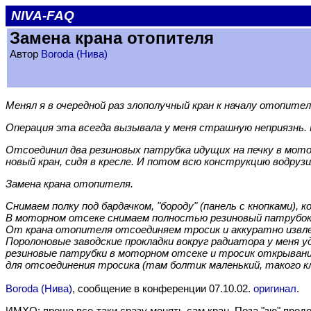
NIVA-FAQ
Замена крана отопителя
Автор
Boroda (Нива)
Менял я в очередной раз злополучный кран к началу отопител
Операция эта всегда вызывала у меня страшную неприязнь. 
Отсоединил два резиновых патрубка идущих на печку в мото
новый кран, сидя в кресле. И потом всю конструкцию водрузи
Замена крана отопителя.
Снимаем полку под бардачком, "бороду" (панель с кнопками), 
В моторном отсеке снимаем полностью резиновый патрубок, 
От крана отопителя отсоединяем тросик и аккуратно извле
Поролоновые заводские прокладки вокруг радиатора у меня 
резиновые патрубки в моторном отсеке и тросик открывания к
для отсоединения тросика (там болтик маленький, такого кл
Boroda (Нива)
, сообщение в конференции 07.10.02.
оригинал
.
ИМХО: проще все-таки сразу менять сам кран. Поза "зю" продо