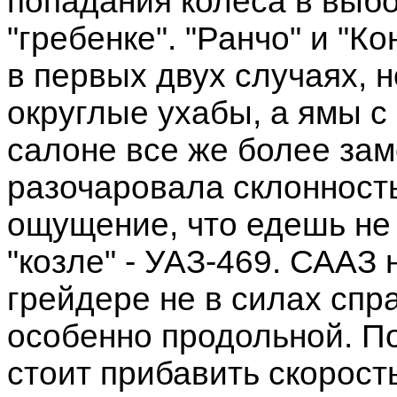
попадания колеса в выбо
"гребенке". "Ранчо" и "К
в первых двух случаях, н
округлые ухабы, а ямы с
салоне все же более зам
разочаровала склонность
ощущение, что едешь не 
"козле" - УАЗ-469. СААЗ
грейдере не в силах спра
особенно продольной. По
стоит прибавить скорост