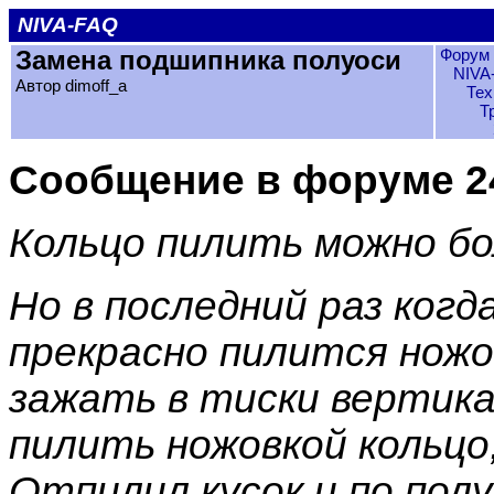
NIVA-FAQ
Замена подшипника полуоси
Форум 
NIVA
Автор dimoff_a
Тех
Т
Сообщение в форуме 24
Кольцо пилить можно бо
Но в последний раз когд
прекрасно пилится ножо
зажать в тиски вертика
пилить ножовкой кольцо,
Отпилил кусок и по пол