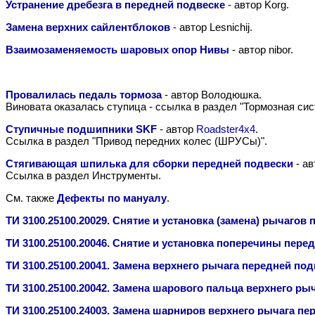
Устранение дребезга в передней подвеске
- автор Korg.
Замена верхних сайлентблоков
- автор Lesnichij.
Взаимозаменяемость шаровых опор Нивы
- автор nibor.
Провалилась педаль тормоза
- автор Володюшка.
Виновата оказалась ступица - ссылка в раздел "Тормозная сис
Ступичные подшипники SKF
- автор
Roadster4x4
.
Ссылка в раздел "Привод передних колес (ШРУСы)".
Стягивающая шпилька для сборки передней подвески
- ав
Ссылка в раздел Инструменты.
См. также
Дефекты по мануалу
.
ТИ 3100.25100.20029. Снятие и установка (замена) рычаго
ТИ 3100.25100.20046. Снятие и установка поперечины пере
ТИ 3100.25100.20041. Замена верхнего рычага передней по
ТИ 3100.25100.20042. Замена шарового пальца верхнего ры
ТИ 3100.25100.24003. Замена шарниров верхнего рычага пе